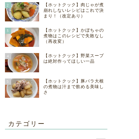
【ホットクック】肉じゃが煮
2
崩れしないレシピはこれで決
まり！（改定あり）
【ホットクック】かぼちゃの
3
煮物はこのレシピで失敗なし
（再改変）
【ホットクック】野菜スープ
4
は絶対作ってほしい一品
【ホットクック】豚バラ大根
5
の煮物は汁まで飲める美味し
さ
カテゴリー