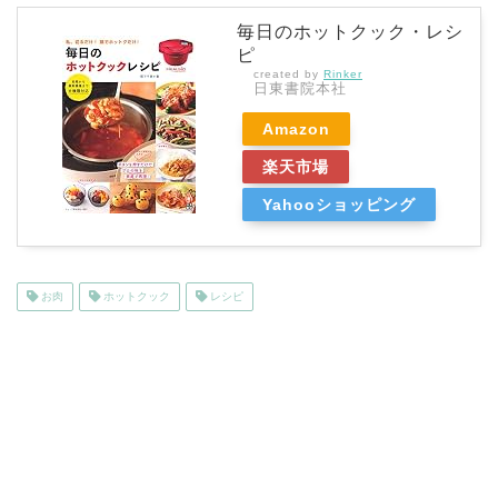
毎日のホットクック・レシ
ピ
created by
Rinker
日東書院本社
Amazon
楽天市場
Yahooショッピング
お肉
ホットクック
レシピ