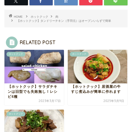
HOME
ホットクック
肉
【ホットクック】タンドリーチキン（手羽元）はオーブンいらずで簡単
RELATED POST
ホットクック
ホットクック
【ホットクック】サラダチキ
【ホットクック】居酒屋の牛
ンは旧型でも失敗無し！レシ
すじ煮込みが簡単に作れます
ピ4種
2023年3月17日
2025年5月9日
ホットクック