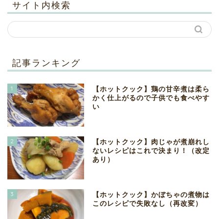
サイト内検索
記事ランキング
1
【ホットクック】鶏の甘辛煮は柔ら
かく仕上がるので子供でも食べやす
い
2
【ホットクック】肉じゃが煮崩れし
ないレシピはこれで決まり！（改定
あり）
3
【ホットクック】かぼちゃの煮物は
このレシピで失敗なし（再改変）