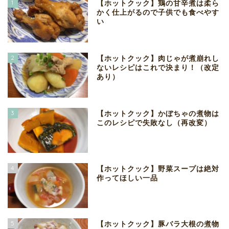
1
【ホットクック】鶏の甘辛煮は柔ら
かく仕上がるので子供でも食べやす
い
2
【ホットクック】肉じゃが煮崩れし
ないレシピはこれで決まり！（改定
あり）
3
【ホットクック】かぼちゃの煮物は
このレシピで失敗なし（再改変）
4
【ホットクック】野菜スープは絶対
作ってほしい一品
5
【ホットクック】豚バラ大根の煮物