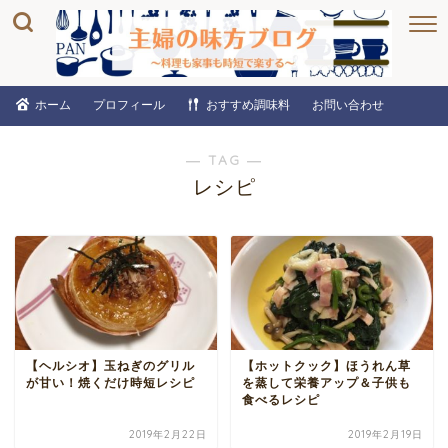
ホーム
プロフィール
おすすめ調味料
お問い合わせ
― TAG ―
レシピ
【ヘルシオ】玉ねぎのグリル
【ホットクック】ほうれん草
が甘い！焼くだけ時短レシピ
を蒸して栄養アップ＆子供も
食べるレシピ
2019年2月22日
2019年2月19日