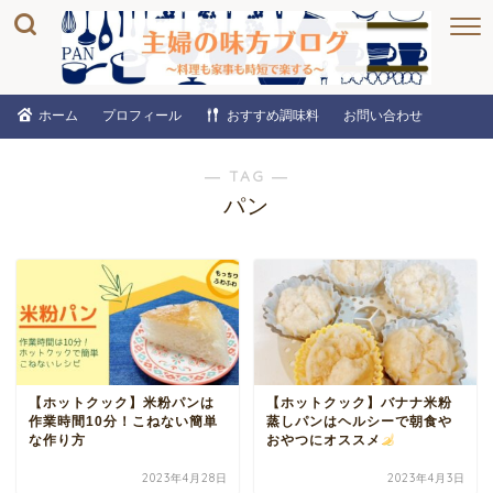
ホーム
プロフィール
おすすめ調味料
お問い合わせ
― TAG ―
パン
【ホットクック】米粉パンは
【ホットクック】バナナ米粉
作業時間10分！こねない簡単
蒸しパンはヘルシーで朝食や
な作り方
おやつにオススメ
2023年4月28日
2023年4月3日